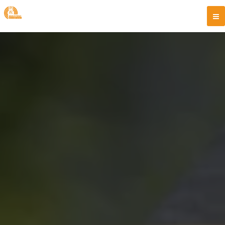
跳
至
主
要
內
容