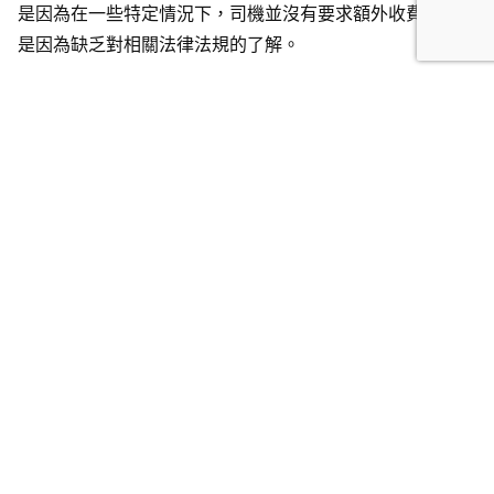
是因為在一些特定情況下，司機並沒有要求額外收費，或者
是因為缺乏對相關法律法規的了解。
然而，根據香港的法第374D章《道路交通(公共服務車輛)
規例》第47條，如的士乘客屬傷殘人士，其輪椅及枴杖不
得視為附加車費的行李，相關用品屬免費，但當輪椅是由健
全人士攜帶的話，會被視為額外的乘客設施，司機有權要求
額外收取服務費用，同時，當所有的行李長、闊、高總和超
過140厘米的話，司機同樣會收取行李附加費，這是為了確
保乘客的安全和舒適，以及司機能夠提供適當的幫助和服
務。輪椅作為一種特殊設備，需要額外的空間和安全措施來
確保其固定和穩定，以防止在行駛過程中發生意外。
因此，當乘客需要攜帶輪椅乘坐的士時，司機有權要求額外
收取服務費用。這個額外費用是合理的，旨在補償司機為提
供安全和便利的服務所付出的努力和成本。這也是為了鼓勵
司機提供無障礙的乘車體驗，滿足特殊需求的乘客的需求。