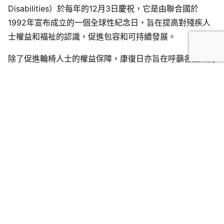
Disabilities）於每年的12月3日慶祝，它是由聯合國於
1992年宣布成立的一個全球性紀念日，旨在提高對殘疾人
士權益和福祉的認識，促進包容和可持續發展。
除了促進輪椅人士的權益保障，康復日亦旨在呼籲各國致力
於可持續發展，確保所有人都能夠參與社會和經濟生活，包
括提供適當的教育、就業機會和醫療保健服務，以確保殘疾
人士能夠發揮他們的潛能並做出貢獻，改善他們的生活條
件、提供平等機會，同時，康復日會通過宣傳活動和倡議行
動，旨在提高社會大眾對殘疾人士的理解和尊重，有助於減
少對殘疾人士的偏見和歧視，並創造一個包容和友善的社會
環境。
各國和組織通常會舉辦各種活動和宣傳活動，以促進社會對
殘疾人士的包容和支持。這些活動可能包括座談會、研討
會、展覽、運動競賽和文化表演等。此外，一些組織和個人
也會利用這一天宣傳殘疾人士的權益和需求，並提倡共融和