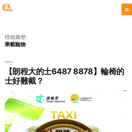
跳
至
標籤彙整:
主
乘載寵物
要
內
容
【朗程大的士6487 8878】輪椅的
士好難截？