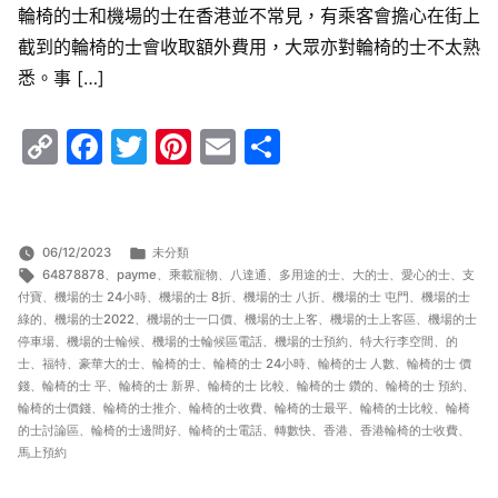
輪椅的士和機場的士在香港並不常見，有乘客會擔心在街上
截到的輪椅的士會收取額外費用，大眾亦對輪椅的士不太熟
悉。事 […]
Copy
Facebook
Twitter
Pinterest
Email
Share
Link
分
06/12/2023
未分類
標
類:
64878878
、
payme
、
乘載寵物
、
八達通
、
多用途的士
、
大的士
、
愛心的士
、
支
籤:
付寶
、
機場的士 24小時
、
機場的士 8折
、
機場的士 八折
、
機場的士 屯門
、
機場的士
綠的
、
機場的士2022
、
機場的士一口價
、
機場的士上客
、
機場的士上客區
、
機場的士
停車場
、
機場的士輪候
、
機場的士輪候區電話
、
機場的士預約
、
特大行李空間
、
的
士
、
福特
、
豪華大的士
、
輪椅的士
、
輪椅的士 24小時
、
輪椅的士 人數
、
輪椅的士 價
錢
、
輪椅的士 平
、
輪椅的士 新界
、
輪椅的士 比較
、
輪椅的士 鑽的
、
輪椅的士 預約
、
輪椅的士價錢
、
輪椅的士推介
、
輪椅的士收費
、
輪椅的士最平
、
輪椅的士比較
、
輪椅
的士討論區
、
輪椅的士邊間好
、
輪椅的士電話
、
轉數快
、
香港
、
香港輪椅的士收費
、
馬上預約