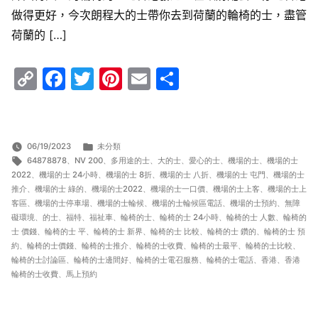
做得更好，今次朗程大的士帶你去到荷蘭的輪椅的士，盡管
荷蘭的 […]
Copy
Facebook
Twitter
Pinterest
Email
Share
Link
分
06/19/2023
未分類
標
類:
64878878
、
NV 200
、
多用途的士
、
大的士
、
愛心的士
、
機場的士
、
機場的士
籤:
2022
、
機場的士 24小時
、
機場的士 8折
、
機場的士 八折
、
機場的士 屯門
、
機場的士
推介
、
機場的士 綠的
、
機場的士2022
、
機場的士一口價
、
機場的士上客
、
機場的士上
客區
、
機場的士停車場
、
機場的士輪候
、
機場的士輪候區電話
、
機場的士預約
、
無障
礙環境
、
的士
、
福特
、
福祉車
、
輪椅的士
、
輪椅的士 24小時
、
輪椅的士 人數
、
輪椅的
士 價錢
、
輪椅的士 平
、
輪椅的士 新界
、
輪椅的士 比較
、
輪椅的士 鑽的
、
輪椅的士 預
約
、
輪椅的士價錢
、
輪椅的士推介
、
輪椅的士收費
、
輪椅的士最平
、
輪椅的士比較
、
輪椅的士討論區
、
輪椅的士邊間好
、
輪椅的士電召服務
、
輪椅的士電話
、
香港
、
香港
輪椅的士收費
、
馬上預約