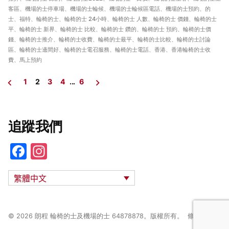
客區
、
機場的士停車場
、
機場的士輪候
、
機場的士輪候區電話
、
機場的士預約
、
的
士
、
福特
、
輪椅的士
、
輪椅的士 24小時
、
輪椅的士 人數
、
輪椅的士 價錢
、
輪椅的士
平
、
輪椅的士 新界
、
輪椅的士 比較
、
輪椅的士 鑽的
、
輪椅的士 預約
、
輪椅的士價
錢
、
輪椅的士推介
、
輪椅的士收費
、
輪椅的士最平
、
輪椅的士比較
、
輪椅的士討論
區
、
輪椅的士邊間好
、
輪椅的士電召服務
、
輪椅的士電話
、
香港
、
香港輪椅的士收
費
、
馬上預約
1
2
3
4
...
6
文
章
導
追蹤我們
覽
F
In
a
st
繁體中文
c
a
e
gr
b
a
© 2026
朗程 輪椅的士及機場的士 64878878
。版權所有。
條款及細則