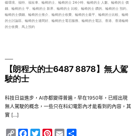
礙環境
、
福特
、
福祉車
、
輪椅的士
、
輪椅的士 24小時
、
輪椅的士 人數
、
輪椅的士 價
錢
、
輪椅的士 平
、
輪椅的士 新界
、
輪椅的士 比較
、
輪椅的士 鑽的
、
輪椅的士 預約
、
輪椅的士價錢
、
輪椅的士推介
、
輪椅的士收費
、
輪椅的士最平
、
輪椅的士比較
、
輪椅
的士討論區
、
輪椅的士邊間好
、
輪椅的士電召服務
、
輪椅的士電話
、
香港
、
香港輪椅
的士收費
、
馬上預約
【朗程大的士6487 8878】無人駕
駛的士
科技日益進步，AI亦都變得普遍，早在1950年，已經出現
無人駕駛的概念，一些只在科幻電影內才能看到的內容，其
實 […]
Copy
Facebook
Twitter
Pinterest
Email
Share