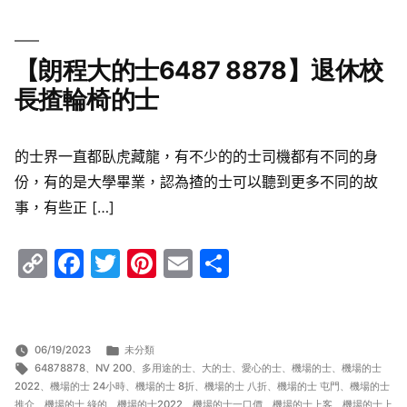
【朗程大的士6487 8878】退休校
長揸輪椅的士
的士界一直都臥虎藏龍，有不少的的士司機都有不同的身
份，有的是大學畢業，認為揸的士可以聽到更多不同的故
事，有些正 […]
Copy
Facebook
Twitter
Pinterest
Email
Share
Link
分
06/19/2023
未分類
標
類:
64878878
、
NV 200
、
多用途的士
、
大的士
、
愛心的士
、
機場的士
、
機場的士
籤:
2022
、
機場的士 24小時
、
機場的士 8折
、
機場的士 八折
、
機場的士 屯門
、
機場的士
推介
、
機場的士 綠的
、
機場的士2022
、
機場的士一口價
、
機場的士上客
、
機場的士上