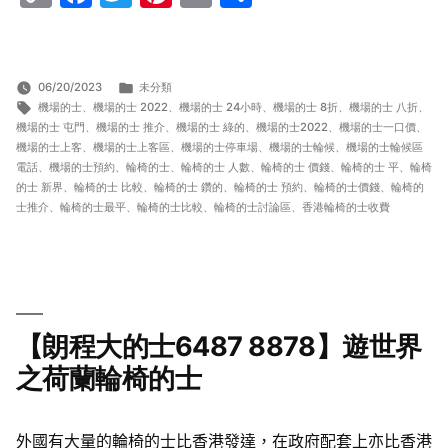
Link
分
06/20/2023
未分類
標
類:
機場的士
、
機場的士 2022
、
機場的士 24小時
、
機場的士 8折
、
機場的士 八折
、
籤:
機場的士 屯門
、
機場的士 推介
、
機場的士 綠的
、
機場的士2022
、
機場的士一口價
、
機場的士上客
、
機場的士上客區
、
機場的士停車場
、
機場的士輪候
、
機場的士輪候區
電話
、
機場的士預約
、
輪椅的士
、
輪椅的士 人數
、
輪椅的士 價錢
、
輪椅的士 平
、
輪椅
的士 新界
、
輪椅的士 比較
、
輪椅的士 鑽的
、
輪椅的士 預約
、
輪椅的士價錢
、
輪椅的
士推介
、
輪椅的士最平
、
輪椅的士比較
、
輪椅的士討論區
、
香港輪椅的士收費
【朗程大的士6487 8878】遊世界
之荷蘭輪椅的士
外國有大量的輪椅的士比香港發達，在政府配套上亦比香港