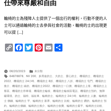
仕帶來尊嚴和自由
輪椅的士為殘障人士提供了一個出行的權利，行動不便的人
士可以通過輪椅的士去參與社會的活動，輪椅的士的出現更
可以提 […]
Copy
Facebook
Twitter
Pinterest
Email
Share
Link
分
06/20/2023
未分類
標
類:
64878878
、
NV 200
、
多用途的士
、
大的士
、
愛心的士
、
機場的士
、
機場的士
籤:
2022
、
機場的士 24小時
、
機場的士 8折
、
機場的士 八折
、
機場的士 屯門
、
機場的士
推介
、
機場的士 綠的
、
機場的士2022
、
機場的士一口價
、
機場的士上客
、
機場的士上
客區
、
機場的士停車場
、
機場的士輪候
、
機場的士輪候區電話
、
機場的士預約
、
無障
礙環境
、
的士
、
福特
、
福祉車
、
輪椅的士
、
輪椅的士 24小時
、
輪椅的士 人數
、
輪椅的
士 價錢
、
輪椅的士 平
、
輪椅的士 新界
、
輪椅的士 比較
、
輪椅的士 鑽的
、
輪椅的士 預
約
、
輪椅的士價錢
、
輪椅的士推介
、
輪椅的士收費
、
輪椅的士最平
、
輪椅的士比較
、
輪椅的士討論區
、
輪椅的士邊間好
、
輪椅的士電召服務
、
輪椅的士電話
、
香港
、
香港