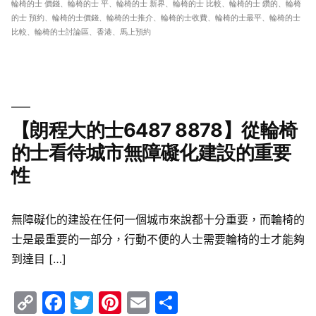
輪椅的士 價錢
、
輪椅的士 平
、
輪椅的士 新界
、
輪椅的士 比較
、
輪椅的士 鑽的
、
輪椅
的士 預約
、
輪椅的士價錢
、
輪椅的士推介
、
輪椅的士收費
、
輪椅的士最平
、
輪椅的士
比較
、
輪椅的士討論區
、
香港
、
馬上預約
【朗程大的士6487 8878】從輪椅
的士看待城市無障礙化建設的重要
性
無障礙化的建設在任何一個城市來說都十分重要，而輪椅的
士是最重要的一部分，行動不便的人士需要輪椅的士才能夠
到達目 […]
Copy
Facebook
Twitter
Pinterest
Email
Share