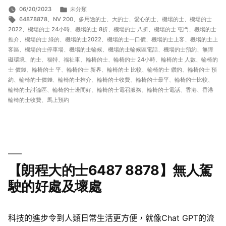
分
06/20/2023
未分類
標
類:
64878878
、
NV 200
、
多用途的士
、
大的士
、
愛心的士
、
機場的士
、
機場的士
籤:
2022
、
機場的士 24小時
、
機場的士 8折
、
機場的士 八折
、
機場的士 屯門
、
機場的士
推介
、
機場的士 綠的
、
機場的士2022
、
機場的士一口價
、
機場的士上客
、
機場的士上
客區
、
機場的士停車場
、
機場的士輪候
、
機場的士輪候區電話
、
機場的士預約
、
無障
礙環境
、
的士
、
福特
、
福祉車
、
輪椅的士
、
輪椅的士 24小時
、
輪椅的士 人數
、
輪椅的
士 價錢
、
輪椅的士 平
、
輪椅的士 新界
、
輪椅的士 比較
、
輪椅的士 鑽的
、
輪椅的士 預
約
、
輪椅的士價錢
、
輪椅的士推介
、
輪椅的士收費
、
輪椅的士最平
、
輪椅的士比較
、
輪椅的士討論區
、
輪椅的士邊間好
、
輪椅的士電召服務
、
輪椅的士電話
、
香港
、
香港
輪椅的士收費
、
馬上預約
【朗程大的士6487 8878】無人駕
駛的好處及壞處
科技的進步令到人類日常生活更方便，就像Chat GPT的流