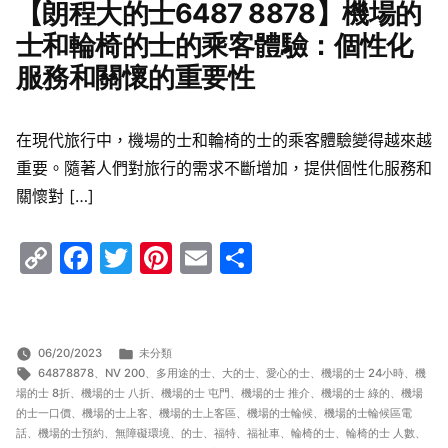
【朗程大的士6487 8878】機場的
士和輪椅的士的乘客體驗：個性化
服務和關懷的重要性
在現代旅行中，機場的士和輪椅的士的乘客體驗變得越來越
重要。隨著人們對旅行的需求不斷增加，提供個性化服務和
關懷對 […]
Copy
Facebook
Twitter
Pinterest
Email
Share
Link
分
06/20/2023
未分類
標
類:
64878878
、
NV 200
、
多用途的士
、
大的士
、
愛心的士
、
機場的士 24小時
、
機
籤:
場的士 8折
、
機場的士 八折
、
機場的士 屯門
、
機場的士 推介
、
機場的士 綠的
、
機場
的士一口價
、
機場的士上客
、
機場的士上客區
、
機場的士輪候
、
機場的士輪候區電
話
、
機場的士預約
、
無障礙環境
、
的士
、
福特
、
福祉車
、
輪椅的士
、
輪椅的士 人數
、