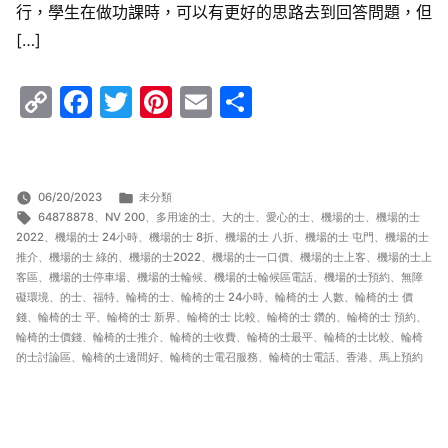
行，學生在做功課時，可以有更好的思路去到回答問題，但
[…]
Copy
Facebook
Twitter
Pinterest
Email
Share
Link
分
06/20/2023
未分類
標
類:
64878878
、
NV 200
、
多用途的士
、
大的士
、
愛心的士
、
機場的士
、
機場的士
籤:
2022
、
機場的士 24小時
、
機場的士 8折
、
機場的士 八折
、
機場的士 屯門
、
機場的士
推介
、
機場的士 綠的
、
機場的士2022
、
機場的士一口價
、
機場的士上客
、
機場的士上
客區
、
機場的士停車場
、
機場的士輪候
、
機場的士輪候區電話
、
機場的士預約
、
無障
礙環境
、
的士
、
福特
、
輪椅的士
、
輪椅的士 24小時
、
輪椅的士 人數
、
輪椅的士 價
錢
、
輪椅的士 平
、
輪椅的士 新界
、
輪椅的士 比較
、
輪椅的士 鑽的
、
輪椅的士 預約
、
輪椅的士價錢
、
輪椅的士推介
、
輪椅的士收費
、
輪椅的士最平
、
輪椅的士比較
、
輪椅
的士討論區
、
輪椅的士邊間好
、
輪椅的士電召服務
、
輪椅的士電話
、
香港
、
馬上預約