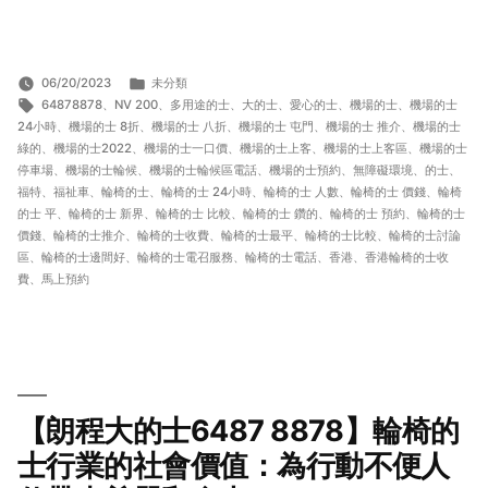
Link
分
06/20/2023
未分類
標
類:
64878878
、
NV 200
、
多用途的士
、
大的士
、
愛心的士
、
機場的士
、
機場的士
籤:
24小時
、
機場的士 8折
、
機場的士 八折
、
機場的士 屯門
、
機場的士 推介
、
機場的士
綠的
、
機場的士2022
、
機場的士一口價
、
機場的士上客
、
機場的士上客區
、
機場的士
停車場
、
機場的士輪候
、
機場的士輪候區電話
、
機場的士預約
、
無障礙環境
、
的士
、
福特
、
福祉車
、
輪椅的士
、
輪椅的士 24小時
、
輪椅的士 人數
、
輪椅的士 價錢
、
輪椅
的士 平
、
輪椅的士 新界
、
輪椅的士 比較
、
輪椅的士 鑽的
、
輪椅的士 預約
、
輪椅的士
價錢
、
輪椅的士推介
、
輪椅的士收費
、
輪椅的士最平
、
輪椅的士比較
、
輪椅的士討論
區
、
輪椅的士邊間好
、
輪椅的士電召服務
、
輪椅的士電話
、
香港
、
香港輪椅的士收
費
、
馬上預約
【朗程大的士6487 8878】輪椅的
士行業的社會價值：為行動不便人