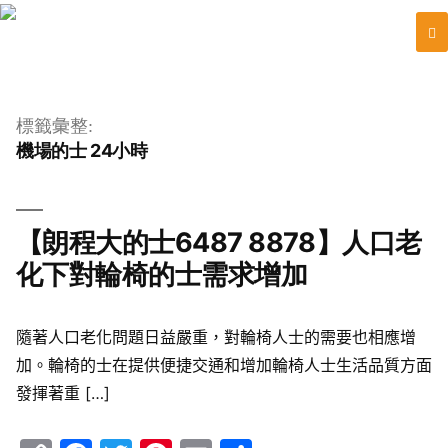
跳
至
標籤彙整:
主
機場的士 24小時
要
內
容
【朗程大的士6487 8878】人口老
化下對輪椅的士需求增加
隨著人口老化問題日益嚴重，對輪椅人士的需要也相應增
加。輪椅的士在提供便捷交通和增加輪椅人士生活品質方面
發揮著重 […]