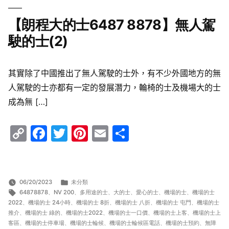
【朗程大的士6487 8878】無人駕
駛的士(2)
其實除了中國推出了無人駕駛的士外，有不少外國地方的無
人駕駛的士亦都有一定的發展潛力，輪椅的士及機場大的士
成為無 […]
Copy
Facebook
Twitter
Pinterest
Email
Share
Link
分
06/20/2023
未分類
標
類:
64878878
、
NV 200
、
多用途的士
、
大的士
、
愛心的士
、
機場的士
、
機場的士
籤:
2022
、
機場的士 24小時
、
機場的士 8折
、
機場的士 八折
、
機場的士 屯門
、
機場的士
推介
、
機場的士 綠的
、
機場的士2022
、
機場的士一口價
、
機場的士上客
、
機場的士上
客區
、
機場的士停車場
、
機場的士輪候
、
機場的士輪候區電話
、
機場的士預約
、
無障