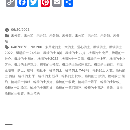
Copy
Facebook
Twitter
Pinterest
Email
Share
Link
06/20/2023
分
未分類
、
未分類
、
未分類
、
未分類
、
未分類
、
未分類
、
未分類
、
未分類
、
未分
類:
類
標
64878878
、
NV 200
、
多用途的士
、
大的士
、
愛心的士
、
機場的士
、
機場的士
籤:
2022
、
機場的士 24小時
、
機場的士 8折
、
機場的士 八折
、
機場的士 屯門
、
機場的士
推介
、
機場的士 綠的
、
機場的士2022
、
機場的士一口價
、
機場的士上客
、
機場的士上
客區
、
機場的士停車場
、
機場的士輪候
、
機場的士輪候區電話
、
機場的士預約
、
無障
礙環境
、
的士
、
福特
、
福祉車
、
輪椅的士
、
輪椅的士 24小時
、
輪椅的士 人數
、
輪椅的
士 價錢
、
輪椅的士 平
、
輪椅的士 新界
、
輪椅的士 比較
、
輪椅的士 鑽的
、
輪椅的士 預
約
、
輪椅的士價錢
、
輪椅的士推介
、
輪椅的士收費
、
輪椅的士最平
、
輪椅的士比較
、
輪椅的士討論區
、
輪椅的士邊間好
、
輪椅的士電召服務
、
輪椅的士電話
、
香港
、
香港
輪椅的士收費
、
馬上預約