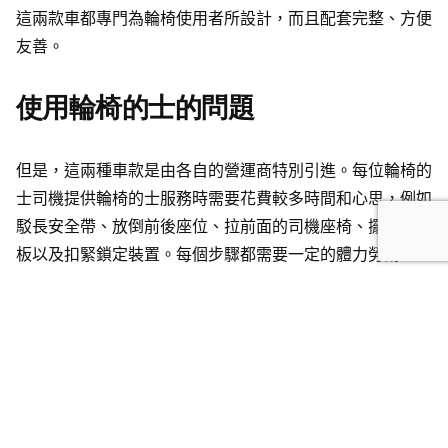
這兩款車都專門為輪椅使用者所設計，而且配套完整、方便
友善。
使用輪椅的士的問題
但是，這兩種車款是由各自的營運商特別引進。每位輪椅的
士司機提供輪椅的士服務時需要花費較多時間和心思，例如
駁長安全帶、放倒前後座位、拉前面的司機座椅、擺放斜坡
板以及扣緊鎖定裝置。每個步驟都需要一定的體力勞動。
而且車租成本比一般的士高。然而，政府並沒有特別為輪椅
的士司機提供額外的補貼或資助。因此，為了平衡成本和收
入，服務費較高是很合理。
此外，曾聽說坊間一些微言，即使輪椅使用者願意多付費，
成功預約輪椅的士也不容易。原因是這兩款輪椅的士數量非