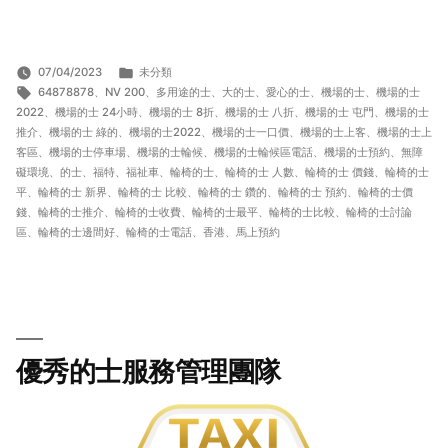
Link
分
07/04/2023
未分類
標
類:
64878878
、
NV 200
、
多用途的士
、
大的士
、
愛心的士
、
機場的士
、
機場的士
籤:
2022
、
機場的士 24小時
、
機場的士 8折
、
機場的士 八折
、
機場的士 屯門
、
機場的士
推介
、
機場的士 綠的
、
機場的士2022
、
機場的士一口價
、
機場的士上客
、
機場的士上
客區
、
機場的士停車場
、
機場的士輪候
、
機場的士輪候區電話
、
機場的士預約
、
無障
礙環境
、
的士
、
福特
、
福祉車
、
輪椅的士
、
輪椅的士 人數
、
輪椅的士 價錢
、
輪椅的士
平
、
輪椅的士 新界
、
輪椅的士 比較
、
輪椅的士 鑽的
、
輪椅的士 預約
、
輪椅的士價
錢
、
輪椅的士推介
、
輪椅的士收費
、
輪椅的士最平
、
輪椅的士比較
、
輪椅的士討論
區
、
輪椅的士邊間好
、
輪椅的士電話
、
香港
、
馬上預約
優秀的士服務管理團隊