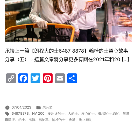
承接上一篇【朗程大的士6487 8878】輪椅的士窩心故事
分享（五），這篇文章將分享更多有關在2021年和20 […]
Copy
Facebook
Twitter
Pinterest
Email
Share
Link
分
07/04/2023
未分類
標
類:
64878878
、
NV 200
、
多用途的士
、
大的士
、
愛心的士
、
機場的士 綠的
、
無障
籤:
礙環境
、
的士
、
福特
、
福祉車
、
輪椅的士
、
香港
、
馬上預約