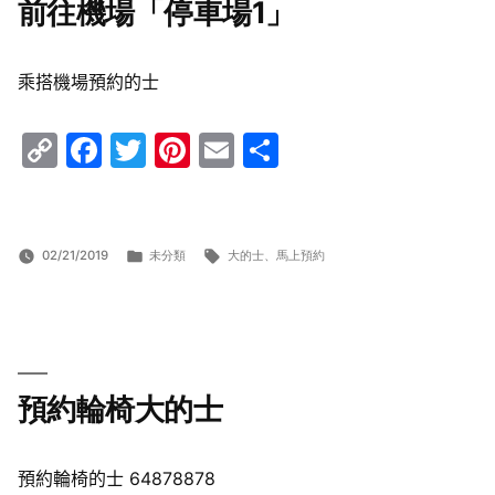
前往機場「停車場1」
乘搭機場預約的士
Copy
Facebook
Twitter
Pinterest
Email
Share
Link
分
標
02/21/2019
未分類
大的士
、
馬上預約
類:
籤:
預約輪椅大的士
預約輪椅的士 64878878