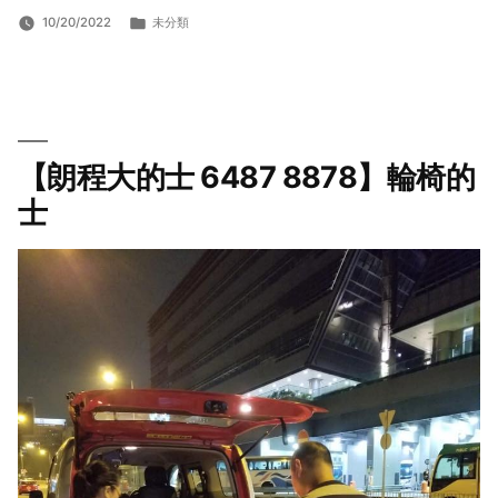
分
10/20/2022
未分類
類:
【朗程大的士 6487 8878】輪椅的
士