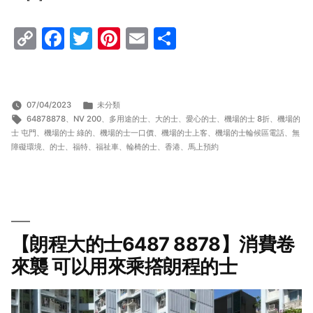
Copy
Facebook
Twitter
Pinterest
Email
Share
Link
分
07/04/2023
未分類
標
類:
64878878
、
NV 200
、
多用途的士
、
大的士
、
愛心的士
、
機場的士 8折
、
機場的
籤:
士 屯門
、
機場的士 綠的
、
機場的士一口價
、
機場的士上客
、
機場的士輪候區電話
、
無
障礙環境
、
的士
、
福特
、
福祉車
、
輪椅的士
、
香港
、
馬上預約
【朗程大的士6487 8878】消費卷
來襲 可以用來乘撘朗程的士