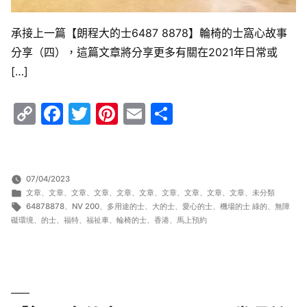
承接上一篇【朗程大的士6487 8878】輪椅的士窩心故事
分享（四），這篇文章將分享更多有關在2021年日常或
[…]
Copy
Facebook
Twitter
Pinterest
Email
Share
Link
07/04/2023
分
文章
、
文章
、
文章
、
文章
、
文章
、
文章
、
文章
、
文章
、
文章
、
文章
、
未分類
類:
標
64878878
、
NV 200
、
多用途的士
、
大的士
、
愛心的士
、
機場的士 綠的
、
無障
籤:
礙環境
、
的士
、
福特
、
福祉車
、
輪椅的士
、
香港
、
馬上預約