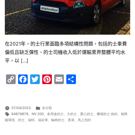
在2021年，的士行業面臨多項結構性問題，包括的士車費
偏低且缺乏彈性、的士司機收入低於運輸業界整體平均水
平，以 […]
Copy
Facebook
Twitter
Pinterest
Email
Share
Link
分
07/04/2023
未分類
標
類:
64878878
、
NV 200
、
多用途的士
、
大的士
、
愛心的士
、
機場的士 綠的
、
無障
籤:
礙環境
、
的士
、
福特
、
福祉車
、
輪椅的士
、
香港
、
馬上預約