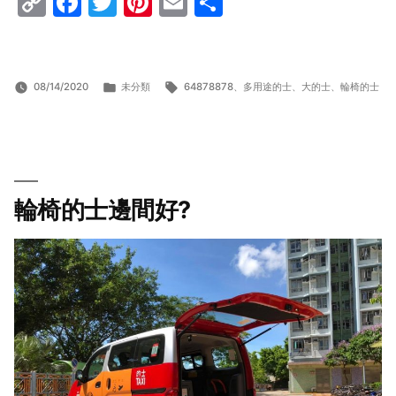
Copy
Facebook
Twitter
Pinterest
Email
Share
Link
分
標
08/14/2020
未分類
64878878
、
多用途的士
、
大的士
、
輪椅的士
類:
籤:
輪椅的士邊間好?