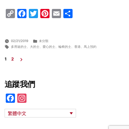
Copy
Facebook
Twitter
Pinterest
Email
Share
Link
分
02/21/2019
未分類
標
類:
多用途的士
、
大的士
、
愛心的士
、
輪椅的士
、
香港
、
馬上預約
籤:
1
2
文
章
導
追蹤我們
覽
F
In
a
st
繁體中文
c
a
e
gr