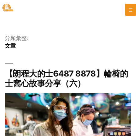
跳
至
分類彙整:
主
文章
要
內
容
【朗程大的士6487 8878】輪椅的
士窩心故事分享（六）