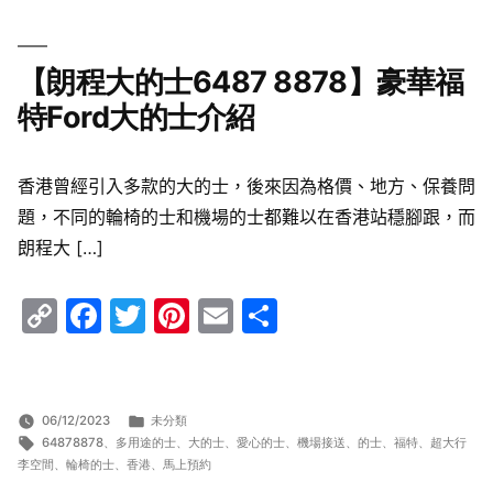
【朗程大的士6487 8878】豪華福
特Ford大的士介紹
香港曾經引入多款的大的士，後來因為格價、地方、保養問
題，不同的輪椅的士和機場的士都難以在香港站穩腳跟，而
朗程大 […]
Copy
Facebook
Twitter
Pinterest
Email
Share
Link
分
06/12/2023
未分類
標
類:
64878878
、
多用途的士
、
大的士
、
愛心的士
、
機場接送
、
的士
、
福特
、
超大行
籤:
李空間
、
輪椅的士
、
香港
、
馬上預約