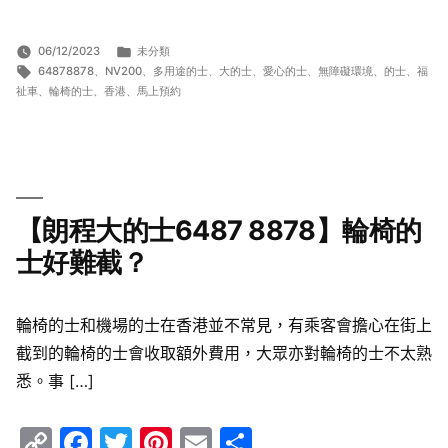
分
06/12/2023
未分類
標
類:
64878878
、
NV200
、
多用途的士
、
大的士
、
愛心的士
、
無障礙環境
、
的士
、
福
籤:
祉車
、
輪椅的士
、
香港
、
馬上預約
【朗程大的士6487 8878】輪椅的
士好難截？
輪椅的士和機場的士在香港並不常見，有乘客會擔心在街上
截到的輪椅的士會收取額外費用，大眾亦對輪椅的士不太熟
悉。事 […]
Copy
Facebook
Twitter
Pinterest
Email
Share