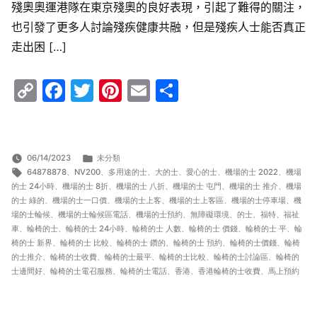
殘奧奧運港隊在東京殘奧的良好表現，引起了難得的關注，
也引發了更多人討論殘疾健康共融，但是殘疾人士能否真正
走出困 […]
Copy
Facebook
Twitter
Pinterest
Email
Share
Link
分
06/14/2023
未分類
標
類:
64878878
、
NV200
、
多用途的士
、
大的士
、
愛心的士
、
機場的士 2022
、
機場
籤:
的士 24小時
、
機場的士 8折
、
機場的士 八折
、
機場的士 屯門
、
機場的士 推介
、
機場
的士 綠的
、
機場的士一口價
、
機場的士上客
、
機場的士上客區
、
機場的士停車場
、
機
場的士輪候
、
機場的士輪候區電話
、
機場的士預約
、
無障礙環境
、
的士
、
福特
、
福祉
車
、
輪椅的士
、
輪椅的士 24小時
、
輪椅的士 人數
、
輪椅的士 價錢
、
輪椅的士 平
、
輪
椅的士 新界
、
輪椅的士 比較
、
輪椅的士 鑽的
、
輪椅的士 預約
、
輪椅的士價錢
、
輪椅
的士推介
、
輪椅的士收費
、
輪椅的士最平
、
輪椅的士比較
、
輪椅的士討論區
、
輪椅的
士邊間好
、
輪椅的士電召服務
、
輪椅的士電話
、
香港
、
香港輪椅的士收費
、
馬上預約