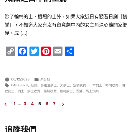
除了輪椅的士、機場的士外，如果大家近日有觀看日劇［初
戀］，不知道大家有沒有留意劇中內的女主角決心離開家鄉
後，成 […]
Copy
Facebook
Twitter
Pinterest
Email
Share
Link
分
06/12/2023
未分類
標
類:
64878878
、
初戀
、
多用途的士
、
大的士
、
定額收費
、
日本的士
、
時間收費
、
朗
籤:
程的士
、
的士
、
的士收費
、
距離收費
、
輪椅的士
、
香港
、
馬上預約
1
...
3
4
5
6
7
文
章
導
追蹤我們