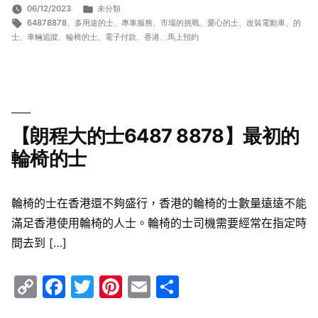
分
06/12/2023
未分類
標
類:
64878878
、
多用途的士
、
專車服務
、
市場的挑戰
、
愛心的士
、
改裝電動車
、
的
籤:
士
、
車輛追蹤
、
輪椅的士
、
電子付款
、
香港
、
馬上預約
【朗程大的士6487 8878】最初的
輪椅的士
輪椅的士在香港還不夠盛行，香港的輪椅的士數量遠遠不能
滿足香港使用輪椅的人士。輪椅的士司機需要經常在指定時
間去到 […]
Copy
Facebook
Twitter
Pinterest
Email
Share
Link