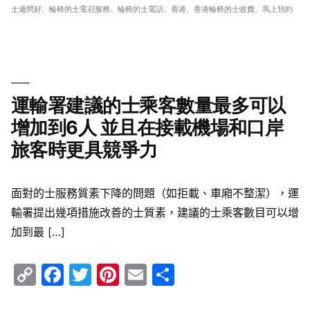
士邊間好
、
輪椅的士電召服務
、
輪椅的士電話
、
香港
、
香港輪椅的士收費
、
馬上預約
運輸署建議的士乘客數量最多可以
增加到6人 並且在接載機場和口岸
旅客時更具競爭力
面對的士服務質素下降的問題（如拒載、車廂不整潔），運
輸署提出幾項措施改善的士質素，建議的士乘客數目可以增
加到最 […]
Copy
Facebook
Twitter
Pinterest
Email
Share
Link