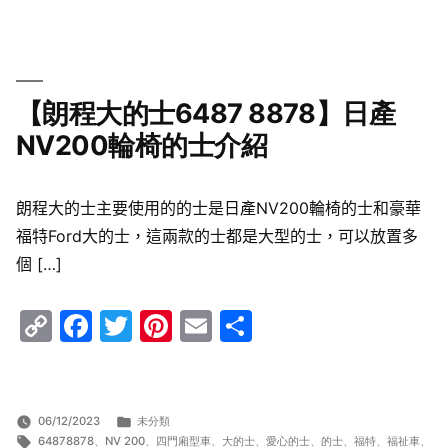
【朗程大的士6487 8878】日產
NV200輪椅的士介紹
朗程大的士主要使用的的士是日產NV200輪椅的士和豪華
福特Ford大的士，這兩款的士都是大型的士，可以放置多
個 […]
Copy
Facebook
Twitter
Pinterest
Email
Share
Link
分
06/12/2023
未分類
標
類:
64878878
、
NV 200
、
四門廂型車
、
大的士
、
愛心的士
、
的士
、
福特
、
福祉車
、