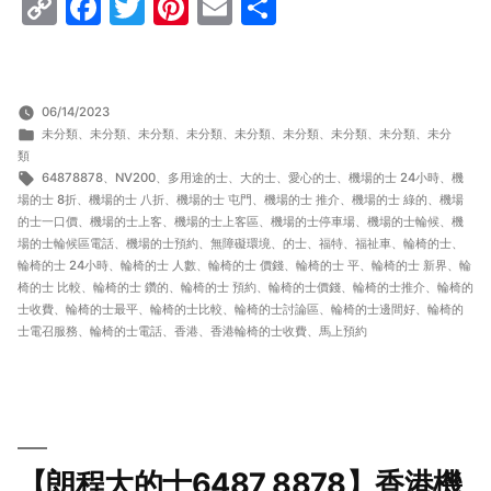
Copy
Facebook
Twitter
Pinterest
Email
Share
Link
06/14/2023
分
未分類
、
未分類
、
未分類
、
未分類
、
未分類
、
未分類
、
未分類
、
未分類
、
未分
類:
類
標
64878878
、
NV200
、
多用途的士
、
大的士
、
愛心的士
、
機場的士 24小時
、
機
籤:
場的士 8折
、
機場的士 八折
、
機場的士 屯門
、
機場的士 推介
、
機場的士 綠的
、
機場
的士一口價
、
機場的士上客
、
機場的士上客區
、
機場的士停車場
、
機場的士輪候
、
機
場的士輪候區電話
、
機場的士預約
、
無障礙環境
、
的士
、
福特
、
福祉車
、
輪椅的士
、
輪椅的士 24小時
、
輪椅的士 人數
、
輪椅的士 價錢
、
輪椅的士 平
、
輪椅的士 新界
、
輪
椅的士 比較
、
輪椅的士 鑽的
、
輪椅的士 預約
、
輪椅的士價錢
、
輪椅的士推介
、
輪椅的
士收費
、
輪椅的士最平
、
輪椅的士比較
、
輪椅的士討論區
、
輪椅的士邊間好
、
輪椅的
士電召服務
、
輪椅的士電話
、
香港
、
香港輪椅的士收費
、
馬上預約
【朗程大的士6487 8878】香港機