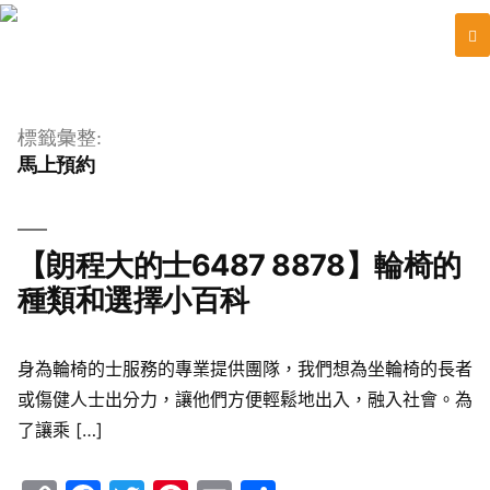
跳
至
標籤彙整:
主
馬上預約
要
內
容
【朗程大的士6487 8878】輪椅的
種類和選擇小百科
身為輪椅的士服務的專業提供團隊，我們想為坐輪椅的長者
或傷健人士出分力，讓他們方便輕鬆地出入，融入社會。為
了讓乘 […]