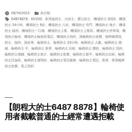
分
06/14/2023
未分類
標
類:
64878878
、
NV200
、
多用途的士
、
大的士
、
愛心的士
、
機場的士 2022
、
機場
籤:
的士 24小時
、
機場的士 8折
、
機場的士 八折
、
機場的士 屯門
、
機場的士 推介
、
機場
的士 綠的
、
機場的士一口價
、
機場的士上客
、
機場的士上客區
、
機場的士停車場
、
機
場的士輪候
、
機場的士輪候區電話
、
機場的士預約
、
港輪椅的士收費
、
無障礙環境
、
的士
、
福特
、
福祉車
、
輪椅的士
、
輪椅的士 24小時
、
輪椅的士 人數
、
輪椅的士 價
錢
、
輪椅的士 平
、
輪椅的士 新界
、
輪椅的士 比較
、
輪椅的士 鑽的
、
輪椅的士 預約
、
輪椅的士價錢
、
輪椅的士推介
、
輪椅的士收費
、
輪椅的士最平
、
輪椅的士比較
、
輪椅
的士討論區
、
輪椅的士邊間好
、
輪椅的士電召服務
、
輪椅的士電話
、
香港
、
香港輪椅
的士收費
、
馬上預約
【朗程大的士6487 8878】輪椅使
用者截載普通的士經常遭遇拒載