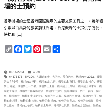
場的士預約
香港機場的士是香港國際機場的主要交通工具之一，每年吸
引數以百萬計的旅客前往香港。香港機場的士提供了方便、
快捷和 […]
Copy
Facebook
Twitter
Pinterest
Email
Share
Link
分
06/14/2023
未分類
標
類:
64878878
、
NV200
、
多用途的士
、
大的士
、
愛心的士
、
機場的士 2022
、
機場
籤:
的士 24小時
、
機場的士 8折
、
機場的士 八折
、
機場的士 屯門
、
機場的士 推介
、
機場
的士 綠的
、
機場的士一口價
、
機場的士上客
、
機場的士上客區
、
機場的士停車場
、
機
場的士輪候
、
機場的士輪候區電話
、
機場的士預約
、
無障礙環境
、
的士
、
福特
、
福祉
車
、
輪椅的士
、
輪椅的士 24小時
、
輪椅的士 人數
、
輪椅的士 價錢
、
輪椅的士 平
、
輪
椅的士 新界
、
輪椅的士 比較
、
輪椅的士 鑽的
、
輪椅的士 預約
、
輪椅的士價錢
、
輪椅
的士推介
、
輪椅的士收費
、
輪椅的士最平
、
輪椅的士比較
、
輪椅的士討論區
、
輪椅的