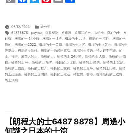
Link
分
06/12/2023
未分類
標
類:
64878878
、
payme
、
乘載寵物
、
八達通
、
多用途的士
、
大的士
、
愛心的士
、
支
籤:
付寶
、
機場的士 24小時
、
機場的士 8折
、
機場的士 八折
、
機場的士 屯門
、
機場的士
綠的
、
機場的士2022
、
機場的士一口價
、
機場的士上客
、
機場的士上客區
、
機場的士
停車場
、
機場的士輪候
、
機場的士輪候區電話
、
機場的士預約
、
特大行李空間
、
的
士
、
福特
、
豪華大的士
、
輪椅的士
、
輪椅的士 24小時
、
輪椅的士 人數
、
輪椅的士 價
錢
、
輪椅的士 平
、
輪椅的士 新界
、
輪椅的士 比較
、
輪椅的士 鑽的
、
輪椅的士 預約
、
輪椅的士價錢
、
輪椅的士推介
、
輪椅的士收費
、
輪椅的士最平
、
輪椅的士比較
、
輪椅
的士討論區
、
輪椅的士邊間好
、
輪椅的士電話
、
轉數快
、
香港
、
香港輪椅的士收費
、
馬上預約
【朗程大的士6487 8878】周邊小
知識之日本的士篇